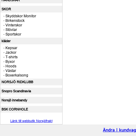
HANDSKAR
SKOR
-
Skyddskor Monitor
-
Birkenstock
-
Vinterskor
-
Stövlar
-
Sportskor
kläder
-
Kepsar
-
Jackor
-
T-shirts
-
Byxor
-
Hoods
-
Västar
-
Boxerkalsong
NORSJÖ RIDKLUBB
Snopro Scandinavia
Norsjö innebandy
BSK CORNHOLE
Länk till webbutik Norsjöfrakt
Ändra i kundva