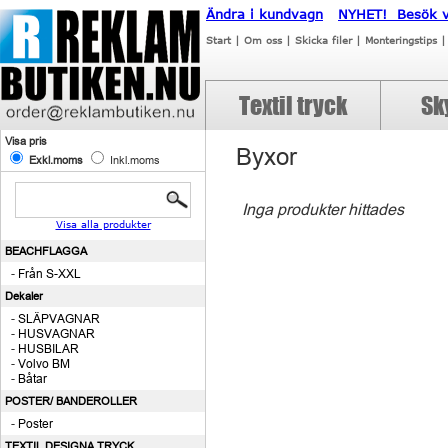
Ändra i kundvagn
NYHET! Besök vå
Start
|
Om oss
|
Skicka filer
|
Monteringstips
Textil tryck
Sk
Visa pris
Byxor
Exkl.moms
Inkl.moms
Inga produkter hittades
Visa alla produkter
BEACHFLAGGA
-
Från S-XXL
Dekaler
-
SLÄPVAGNAR
-
HUSVAGNAR
-
HUSBILAR
-
Volvo BM
-
Båtar
POSTER/ BANDEROLLER
-
Poster
TEXTIL DESIGNA TRYCK